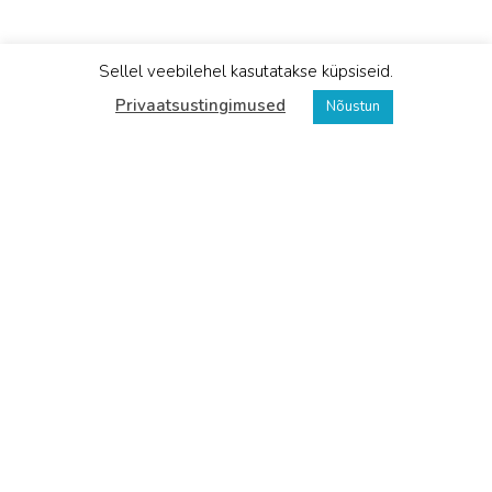
Sellel veebilehel kasutatakse küpsiseid.
Privaatsustingimused
Nõustun
Tere! Olen Kaia Kuppart.
Olen kliiniline psühholoog ja kognitiiv-
käitumisterapeut.
Aastate jooksul olen koolitanud väga
erinevaid organisatsioone nii era- kui
avalikus sektoris.
Minu põhilisteks koolitusvaldkondadeks on
stressi juhtimine ja läbipõlemise