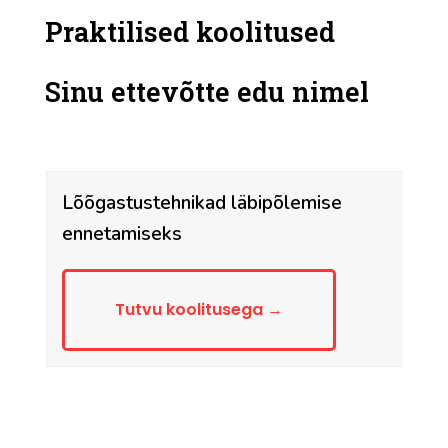
Praktilised koolitused
Sinu ettevõtte edu nimel
Lõõgastustehnikad läbipõlemise
ennetamiseks
Tutvu koolitusega
→
A