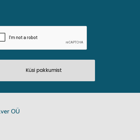
lver OÜ