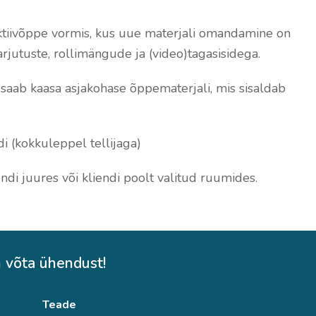
ktiivõppe vormis, kus uue materjali omandamine on
jutuste, rollimängude ja (video)tagasisidega.
 saab kaasa asjakohase õppematerjali, mis sisaldab
i (kokkuleppel tellijaga)
endi juures või kliendi poolt valitud ruumides.
 võta ühendust!
Teade