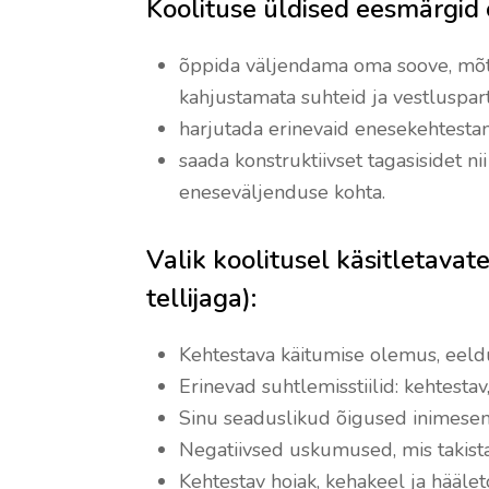
Koolituse üldised eesmärgid 
õppida väljendama oma soove, mõtte
kahjustamata suhteid ja vestluspar
harjutada erinevaid enesekehtestam
saada konstruktiivset tagasisidet n
eneseväljenduse kohta.
Valik koolitusel käsitletava
tellijaga):
Kehtestava käitumise olemus, eeldus
Erinevad suhtlemisstiilid: kehtestav,
Sinu seaduslikud õigused inimesen
Negatiivsed uskumused, mis takist
Kehtestav hoiak, kehakeel ja häälet