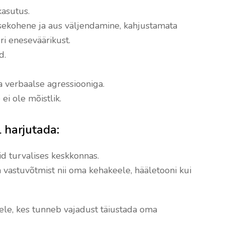
kasutus.
sekohene ja aus väljendamine, kahjustamata
ri eneseväärikust.
d.
a verbaalse agressiooniga.
ei ole mõistlik.
l harjutada:
d turvalises keskkonnas.
a vastuvõtmist nii oma kehakeele, hääletooni kui
le, kes tunneb vajadust täiustada oma