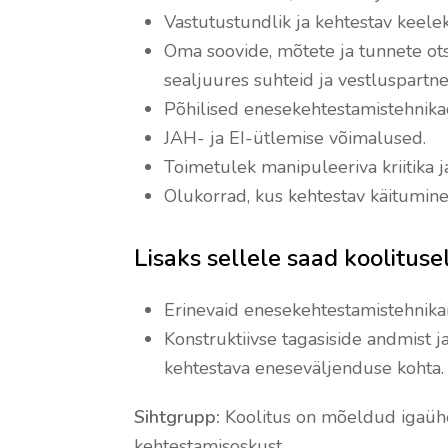
Vastutustundlik ja kehtestav keele
Oma soovide, mõtete ja tunnete ot
sealjuures suhteid ja vestluspartne
Põhilised enesekehtestamistehnika
JAH- ja EI-ütlemise võimalused.
Toimetulek manipuleeriva kriitika j
Olukorrad, kus kehtestav käitumine 
Lisaks sellele saad koolituse
Erinevaid enesekehtestamistehnikai
Konstruktiivse tagasiside andmist j
kehtestava eneseväljenduse kohta.
Sihtgrupp:
Koolitus on mõeldud igaühe
kehtestamisoskust.