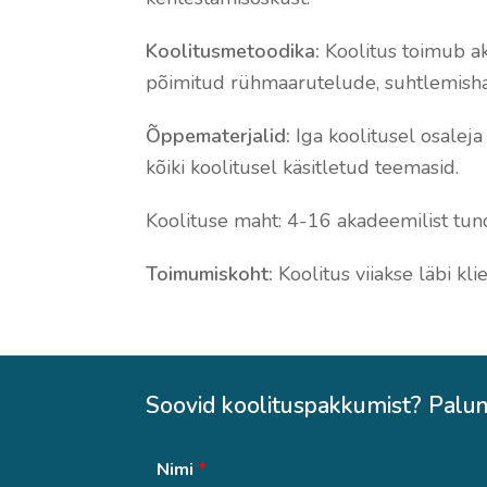
Koolitusmetoodika:
Koolitus toimub a
põimitud rühmaarutelude, suhtlemishar
Õppematerjalid:
Iga koolitusel osaleja
kõiki koolitusel käsitletud teemasid.
Koolituse maht:
4-16 akadeemilist tund
Toimumiskoht:
Koolitus viiakse läbi kli
Soovid koolituspakkumist? Palun
Nimi
*