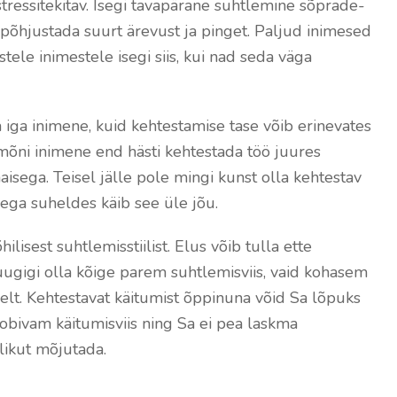
tressitekitav. Isegi tavapärane suhtlemine sõprade-
põhjustada suurt ärevust ja pinget. Paljud inimesed
istele inimestele isegi siis, kui nad seda väga
iga inimene, kuid kehtestamise tase võib erinevates
 mõni inimene end hästi kehtestada töö juures
aisega. Teisel jälle pole mingi kunst olla kehtestav
ega suheldes käib see üle jõu.
isest suhtlemisstiilist. Elus võib tulla ette
uugigi olla kõige parem suhtlemisviis, vaid kohasem
vselt. Kehtestavat käitumist õppinuna võid Sa lõpuks
 sobivam käitumisviis ning Sa ei pea laskma
likut mõjutada.