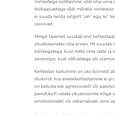
Inimestega suhtlemine võib olla üsna s
töökaaslastega võib mõnele inimesele 
ei suuda öelda selgelt “jah” ega “ei” te
soovivad.
Mingil tasemel suudab end kehtestada 
situatsioonides olla erinev. Nt suudab
kolleegidega, kuid mitte oma laste ja n
pereringis, kuid võõrastega või ülemus
Kehtestav käitumine on üks kolmest põhil
olukordi, kus enesekehtestamine ei pr
on käituda kas agressiivselt või passii
paindlikult valida situatsioonile kõige
emotsioonidel või oskamatusel oma va