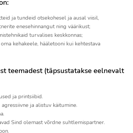
on:
id ja tundeid otsekohesel ja ausal viisil,
tnerite enesehinnangut ning väärikust;
istehnikaid turvalises keskkonnas;
ii oma kehakeele, hääletooni kui kehtestava
test teemadest (täpsustatakse eelnevalt
ed ja printsiibid.
 agressiivne ja alistuv käitumine.
a.
avad Sind olemast võrdne suhtlemispartner.
oon.