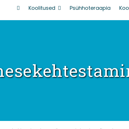
Koolitused
Psühhoteraapia
Kool
nesekehtestami