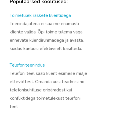
Populaarsed koolitused:
Toimetulek raskete klientidega
Teenindajatena ei saa me enamasti
kliente valida. Õpi toime tulema väga
erinevate kliendirühmadega ja avasta,
kuidas kaebusi efektiivselt käsitleda.
Telefoniteenindus
Telefoni teel saab klient esimese mulje
ettevõttest. Omanda uusi teadmisi nii
telefonisuhtluse eripäradest kui
konfliktidega toimetulekust telefoni
teel.