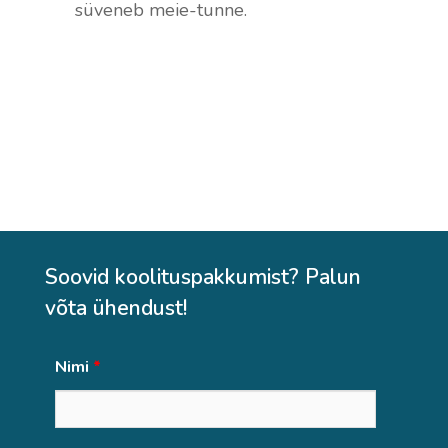
süveneb meie-tunne.
Meeskonnatöö koolitus
Tutvu koolitusega
→
Soovid koolituspakkumist? Palun
võta ühendust!
Nimi
*