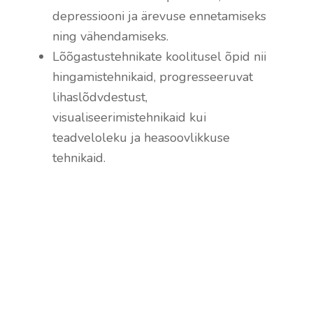
depressiooni ja ärevuse ennetamiseks
ning vähendamiseks.
Lõõgastustehnikate koolitusel õpid nii
hingamistehnikaid, progresseeruvat
lihaslõdvdestust,
visualiseerimistehnikaid kui
teadveloleku ja heasoovlikkuse
tehnikaid.
Stressijuhtimine ja pingetega
toimetulek
Tutvu koolitusega
→