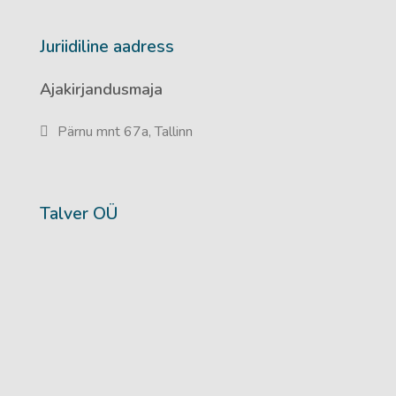
Juriidiline aadress
Ajakirjandusmaja
Pärnu mnt 67a, Tallinn
Talver OÜ