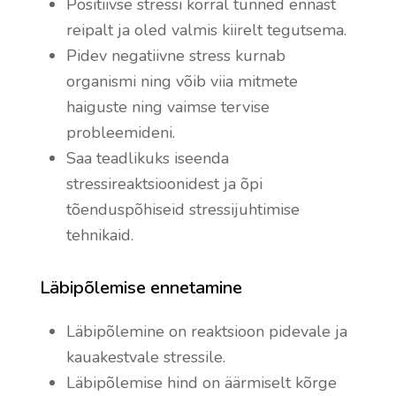
Positiivse stressi korral tunned ennast
reipalt ja oled valmis kiirelt tegutsema.
Pidev negatiivne stress kurnab
organismi ning võib viia mitmete
haiguste ning vaimse tervise
probleemideni.
Saa teadlikuks iseenda
stressireaktsioonidest ja õpi
tõenduspõhiseid stressijuhtimise
tehnikaid.
Läbipõlemise ennetamine
Läbipõlemine on reaktsioon pidevale ja
kauakestvale stressile.
Läbipõlemise hind on äärmiselt kõrge