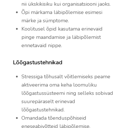
nii ükskikisiku kui organisatsiooni jaoks.
Õpi märkama läbipõlemise esimesi
märke ja sümptome.
Koolitusel õpid kasutama erinevaid
pinge maandamise ja läbipõlemist
ennetavaid nippe.
Lõõgastustehnikad
Stressiga tõhusalt võitlemiseks peame
aktiveerima oma keha loomuliku
lõõgastussüsteemi ning selleks sobivad
suurepäraselt erinevad
lõõgastustehnikad.
Omandada tõenduspõhiseid
eneseabivõtteid läbipõlemise,