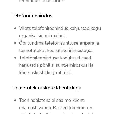
teenindussituatsioonis.
Telefoniteenindus
Vilets telefoniteenindus kahjustab kogu
organisatsiooni mainet.
Õpi tundma telefonisuhtluse eripära ja
toimetulekut keeruliste inimestega.
Telefoniteeninduse koolitusel saad
harjutada põhilisi suhtlemisoskusi ja
kõne oskuslikku juhtimist.
Toimetulek raskete klientidega
Teenindajatena ei saa me klienti
enamasti valida. Rasked kliendid on