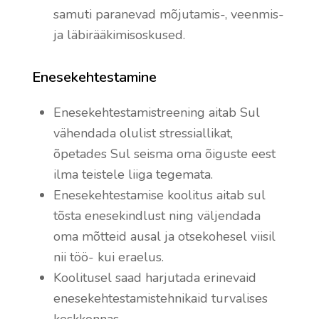
samuti paranevad mõjutamis-, veenmis-
ja läbirääkimisoskused.
Enesekehtestamine
Enesekehtestamistreening aitab Sul
vähendada olulist stressiallikat,
õpetades Sul seisma oma õiguste eest
ilma teistele liiga tegemata.
Enesekehtestamise koolitus aitab sul
tõsta enesekindlust ning väljendada
oma mõtteid ausal ja otsekohesel viisil
nii töö- kui eraelus.
Koolitusel saad harjutada erinevaid
enesekehtestamistehnikaid turvalises