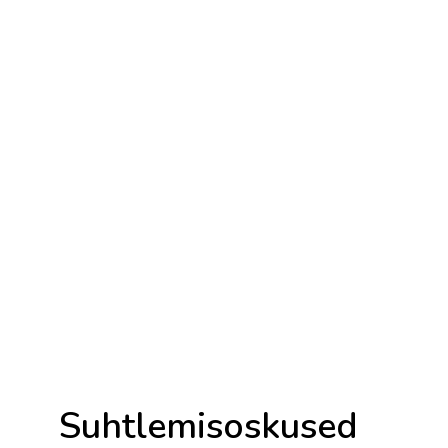
Telefoniteenindus
Tutvu koolitusega
→
Rasked kliendid
Tutvu koolitusega
→
Suhtlemisoskused