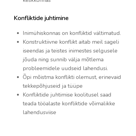
keskkonnas
Konfliktide juhtimine
Inimühiskonnas on konfliktid vältimatud.
Konstruktiivne konflikt aitab meil sageli
iseendas ja teistes inimestes selgusele
jõuda ning sunnib välja mõtlema
probleemidele uudseid lahendusi.
Õpi mõistma konflikti olemust, erinevaid
tekkepõhjuseid ja tüüpe
Konfliktide juhtimise koolitusel saad
teada tööalaste konfliktide võimalikke
lahendusviise
Aktiivne kuulamine