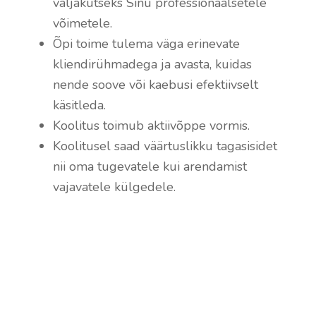
väljakutseks Sinu professionaalsetele
võimetele.
Õpi toime tulema väga erinevate
kliendirühmadega ja avasta, kuidas
nende soove või kaebusi efektiivselt
käsitleda.
Koolitus toimub aktiivõppe vormis.
Koolitusel saad väärtuslikku tagasisidet
nii oma tugevatele kui arendamist
vajavatele külgedele.
Klienditeeninduse ABC
Tutvu koolitusega
→